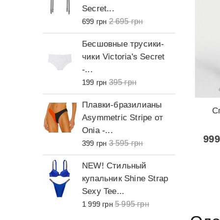
Secret...
с
2 695 грн
699 грн
2
Бесшовные трусики-
П
чики Victoria's Secret
B
-...
B
395 грн
199 грн
6
Плавки-бразилианы
К
С
Asymmetric Stripe от
с
к
Onia -...
T
999
3 595 грн
399 грн
1
NEW! Стильный
К
купальник Shine Strap
T
Sexy Tee...
S
5 995 грн
1 999 грн
1