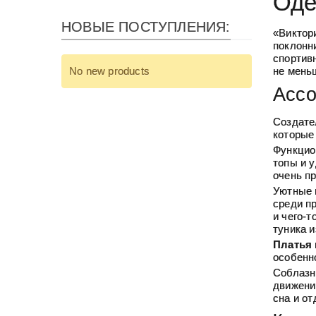
Од
НОВЫЕ ПОСТУПЛЕНИЯ:
«Виктор
поклонн
спортивн
не мень
No new products
Ассо
Создате
которые 
Функцио
топы и 
очень пр
Уютные
среди п
и чего-
туника и
Платья
особенн
Соблазн
движени
сна и от