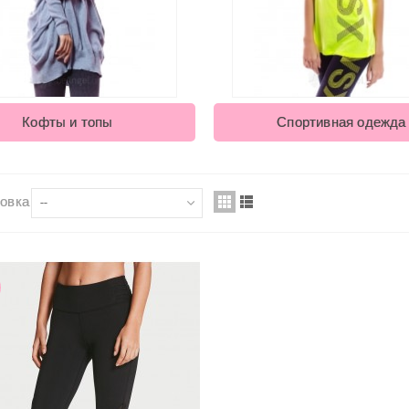
Кофты и топы
Спортивная одежда
овка
--
асчёска для
аспутывания шерсти