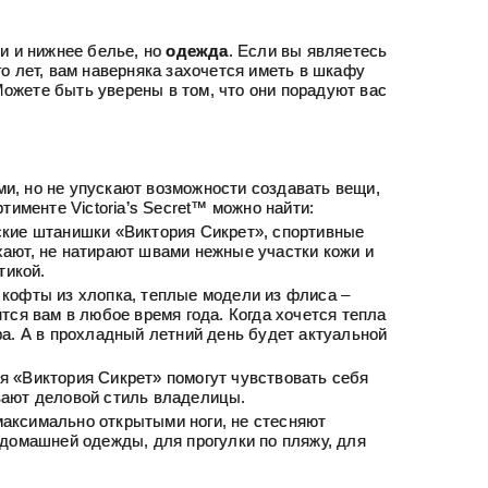
и и нижнее белье, но
одежда
. Если вы являетесь
о лет, вам наверняка захочется иметь в шкафу
 Можете быть уверены в том, что они порадуют вас
™
и, но не упускают возможности создавать вещи,
тименте Victoria’s Secret™ можно найти:
ские штанишки «Виктория Сикрет», спортивные
ают, не натирают швами нежные участки кожи и
тикой.
 кофты из хлопка, теплые модели из флиса –
тся вам в любое время года. Когда хочется тепла
ра. А в прохладный летний день будет актуальной
я «Виктория Сикрет» помогут чувствовать себя
вают деловой стиль владелицы.
максимально открытыми ноги, не стесняют
 домашней одежды, для прогулки по пляжу, для