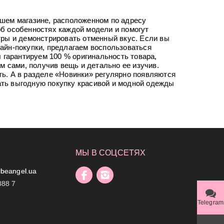
ашем магазине, расположенном по адресу
об особенностях каждой модели и помогут
уры и демонстрировать отменный вкус. Если вы
айн-покупки, предлагаем воспользоваться
ы гарантируем 100 % оригинальность товара,
м сами, получив вещь и детально ее изучив.
ь. А в разделе «Новинки» регулярно появляются
ть выгодную покупку красивой и модной одежды
МЫ В СОЦСЕТЯХ
beangel.ua
888 7
Telegram