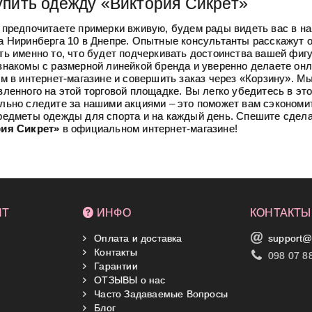
упить одежду «Виктория Сикрет»
 предпочитаете примерки вживую, будем рады видеть вас в н
а Ниринберга 10 в Днепре. Опытные консультанты расскажут 
ть именно то, что будет подчеркивать достоинства вашей фиг
знакомы с размерной линейкой бренда и уверенно делаете онл
м в интернет-магазине и совершить заказ через «Корзину». М
ленного на этой торговой площадке. Вы легко убедитесь в это
льно следите за нашими акциями – это поможет вам сэкономит
редметы одежды для спорта и на каждый день. Спешите сдела
ия Сикрет»
в официальном интернет-магазине!
НТ
ИНФО
КОНТАКТЫ
Оплата и доставка
support@
Контакты
098 07 8
Гарантии
ОТЗЫВЫ о нас
Часто Задаваемые Вопросы
Блог