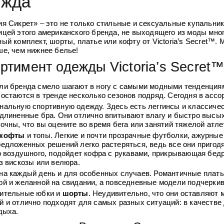
ежда
ия Сикрет» – это не только стильные и сексуальные купальник
ицей этого американского бренда, не выходящего из моды мног
ый комплект, шорты, платье или кофту от Victoria’s Secret™.
ше, чем нижнее белье!
ртимент одежды Victoria’s Secret
ли бренда смело шагают в ногу с самыми модными тенденциям
остаются в тренде несколько сезонов подряд. Сегодня в ассор
нальную спортивную одежду. Здесь есть леггинсы и классиче
удлиненные бра. Они отлично впитывают влагу и быстро высых
очны, что вы оцените во время бега или занятий тяжелой атле
кофты
и топы. Легкие и почти прозрачные футболки, ажурные
редложенных решений легко растеряться, ведь все они пригодя
то воздушного, подойдет кофра с рукавами, прикрывающая бед
з вискозы или велюра.
на каждый день и для особенных случаев. Романтичные плать
ой и желанной на свидании, а повседневные модели подчерки
ительные юбки и
шорты
. Неудивительно, что они оставляют 
й и отлично подходят для самых разных ситуаций: в качестве
дыха.