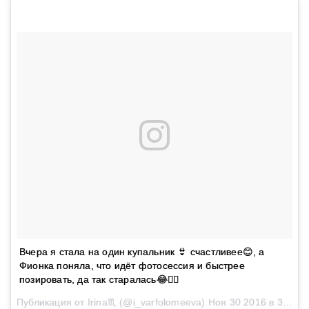
Вчера я стала на один купальник 👙 счастливее😊, а
Фионка поняла, что идёт фотосессия и быстрее
позировать, да так старалась😂👍🏼
Публикация от Irina♏️ (@i_varfolomeeva)
Ноя 30 2016 в 3:18 PST