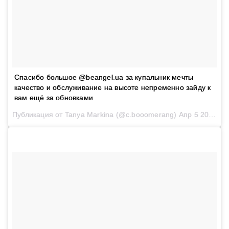
Спасибо большое @beangel.ua за купальник мечты
качество и обслуживание на высоте непременно зайду к
вам ещё за обновками
Публикация от Tanya Markina (@c.booomerang)
Апр 5 2017 в 1:51 PDT