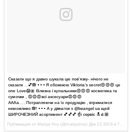
Сказати що я давно шукала цю пов'язку- нічого не
сказати ...💕🙈 • • • Я обожнюю Viktoria's secret😍😍😍 це
one Love😱🎀 білизна і купальники😍😍😍 косметика та
сумочки , 😍😍😍всі аксесуари😍😍😍
АААа......Потрапляючи на їх продукцію , втриматися
неможливо 🙈! • • • А у дівчаток з @beangel.ua щей
ШИРОЧЕЗНИЙ асортимент 💕💕💕 ☝і сервіс 🔝👍🏼
Публикация от Mariya Hoy (@mariyahoy)
Дек 22 2016 в 7:08 PST