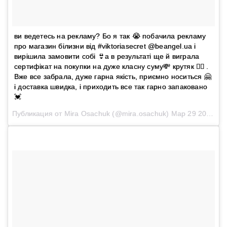
ви ведетесь на рекламу? Бо я так 😭 побачила рекламу
про магазин білизни від #viktoriasecret @beangel.ua і
вирішила замовити собі 👙а в результаті ще й виграла
сертифікат на покупки на дуже класну суму💸 крутяк 👍🏻 .
Вже все забрала, дуже гарна якість, приємно носиться 🤗
і доставка швидка, і приходить все так гарно запаковано
💓
Публикация от Mira Osachuk (@mira.osachuk)
Мар 29 2017 в 8:28 PDT