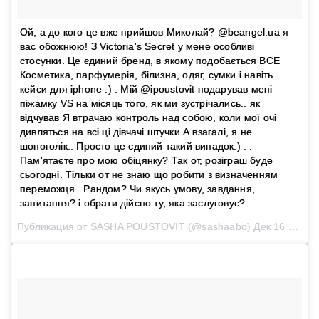
Ой, а до кого це вже прийшов Миколай? @beangel.ua я
вас обожнюю! З Victoria's Secret у мене особливі
стосунки. Це єдиний бренд, в якому подобається ВСЕ
Косметика, парфумерія, білизна, одяг, сумки і навіть
кейси для iphone :) . Мій @ipoustovit подарував мені
піжамку VS на місяць того, як ми зустрічались.. як
відчував Я втрачаю контроль над собою, коли мої очі
дивляться на всі ці дівчачі штучки А взагалі, я не
шопоголік.. Просто це єдиний такий випадок:) . .
Пам'ятаєте про мою обіцянку? Так от, розіграш буде
сьогодні. Тільки от не знаю що робити з визначенням
переможця.. Рандом? Чи якусь умову, завдання,
запитання? і обрати дійсно ту, яка заслуговує?
Публикация от SASHA POUSTOVIT (@sashaabo)
Дек 16 2016 в 11:47 PST