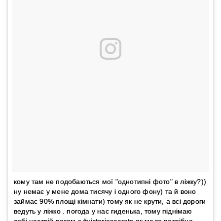
кому там не подобаються мої "однотипні фото" в ліжку?))
ну немає у мене дома тисячу і одного фону) та й воно
займає 90% площі кімнати) тому як не крути, а всі дороги
ведуть у ліжко . погода у нас гиденька, тому піднімаю
собі настрій разом з #victoriasecrets як мало потрібно