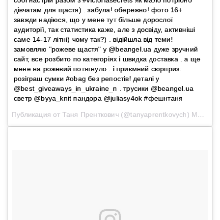
дівчатам для щастя) . забула! обережно! фото 16+
завжди надіюся, що у мене тут більше дорослої
аудиторії, так статистика каже, але з досвіду, активніші
саме 14-17 літні) чому так?) . відійшла від теми!
замовляю "рожеве щастя" у @beangel.ua дуже зручний
сайт, все розбито по категоріях і швидка доставка . а ще
мене на рожевий потягнуло . і приємний сюрприз:
розіграш сумки #obag без репостів! деталі у
@best_giveaways_in_ukraine_n . трусики @beangel.ua
светр @byya_knit пандора @juliasy4ok #фешнтаня
Публикация от Таня Пренткович (@tanyaprentkovych)
Мар 16 2017 в 11:15 PDT