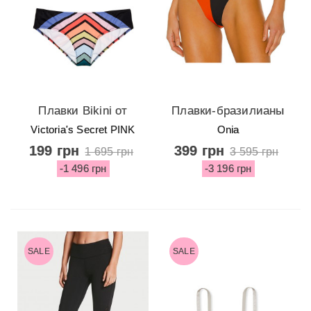
Плавки Bikini от
Плавки-бразилианы
Victoria's Secret PINK
Asymmetric Stripe от
Victoria's Secret PINK
Onia
Onia - Black & Red
199 грн
399 грн
1 695 грн
3 595 грн
-1 496 грн
-3 196 грн
SALE
SALE