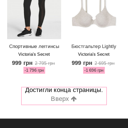
Спортивные леггинсы
Бюстгальтер Lightly
из коллекции Victoria
Lined Demi от
Victoria's Secret
Victoria's Secret
Sport
Victoria's Secret -
999 грн
999 грн
2 795 грн
2 695 грн
Heather Snow
-1 796 грн
-1 696 грн
Достигли конца страницы.
Вверх