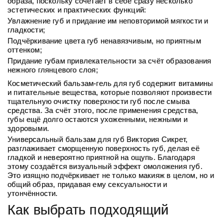
образа, поскольку сочетает в себе сразу несколько
эстетических и практических функций:
Увлажнение губ и придание им неповторимой мягкости и
гладкости;
Подчёркивание цвета губ ненавязчивым, но приятным
оттенком;
Придание губам привлекательности за счёт образования
нежного глянцевого слоя;
Косметический бальзам-гель
для губ
содержит витамины
и питательные вещества, которые позволяют произвести
тщательную очистку поверхности губ после смыва
средства. За счёт этого, после применения средства,
губы ещё долго остаются ухоженными, нежными и
здоровыми.
Универсальный
бальзам для губ Виктория Сикрет
,
разглаживает сморщенную поверхность губ, делая её
гладкой и невероятно приятной на ощупь. Благодаря
этому создаётся визуальный эффект омоложения губ.
Это изящно подчёркивает не только макияж в целом, но и
общий образ, придавая ему сексуальности и
утончённости.
Как выбрать подходящий