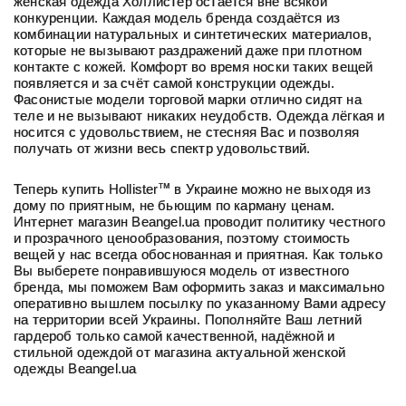
женская одежда Холлистер остаётся вне всякой
конкуренции. Каждая модель бренда создаётся из
комбинации натуральных и синтетических материалов,
которые не вызывают раздражений даже при плотном
контакте с кожей. Комфорт во время носки таких вещей
появляется и за счёт самой конструкции одежды.
Фасонистые модели торговой марки отлично сидят на
теле и не вызывают никаких неудобств. Одежда лёгкая и
носится с удовольствием, не стесняя Вас и позволяя
получать от жизни весь спектр удовольствий.
тм
Теперь купить Hollister
в Украине можно не выходя из
дому по приятным, не бьющим по карману ценам.
Интернет магазин
B
eangel.ua проводит политику честного
и прозрачного ценообразования, поэтому стоимость
вещей у нас всегда обоснованная и приятная. Как только
Вы выберете понравившуюся модель от известного
бренда, мы поможем Вам оформить заказ и максимально
оперативно вышлем посылку по указанному Вами адресу
на территории всей Украины. Пополняйте Ваш летний
гардероб только самой качественной, надёжной и
стильной одеждой от магазина актуальной женской
одежды
B
eangel.ua