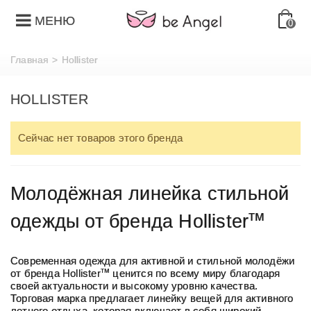
МЕНЮ
0
Главная
>
Hollister
HOLLISTER
Сейчас нет товаров этого бренда
Молодёжная линейка стильной
тм
одежды от бренда Hollister
Современная одежда для активной и стильной молодёжи
тм
от бренда Hollister
ценится по всему миру благодаря
своей актуальности и высокому уровню качества.
Торговая марка предлагает линейку вещей для активного
летнего отдыха, которая включает в себя широкий