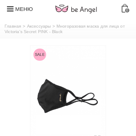
МЕНЮ
0
Главная
>
Аксессуары
>
Многоразовая маска для лица от
Victoria's Secret PINK - Black
SALE