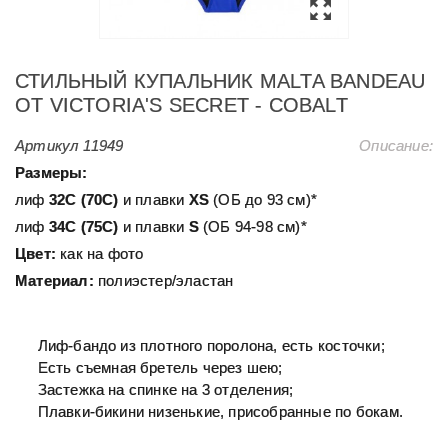
СТИЛЬНЫЙ КУПАЛЬНИК MALTA BANDEAU
ОТ VICTORIA'S SECRET - COBALT
Артикул
11949
Описание:
Размеры:
лиф
32С (70С)
и плавки
XS
(ОБ до 93 см)*
лиф
34С (75С)
и плавки
S
(ОБ 94-98 см)*
Цвет:
как на фото
Материал:
полиэстер/эластан
Лиф-бандо из плотного поролона, есть косточки;
Есть съемная бретель через шею;
Застежка на спинке на 3 отделения;
Плавки-бикини низенькие, присобранные по бокам.