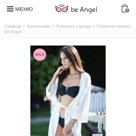
МЕНЮ
0
Главная
>
Купальники
>
Пляжная одежда
>
Пляжное кимоно
be Angel
SALE