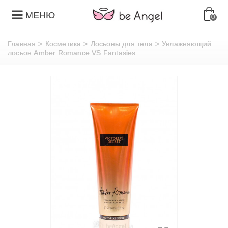
МЕНЮ
0
Главная
>
Косметика
>
Лосьоны для тела
>
Увлажняющий
лосьон Amber Romance VS Fantasies