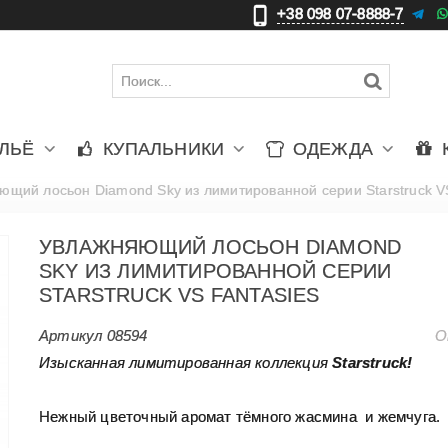
+38 098 07-8888-7
更
ЛЬЁ
КУПАЛЬНИКИ
ОДЕЖДА
ющий лосьон Diamond Sky из лимитированной серии Starstruck V
УВЛАЖНЯЮЩИЙ ЛОСЬОН DIAMOND
SKY ИЗ ЛИМИТИРОВАННОЙ СЕРИИ
STARSTRUCK VS FANTASIES
Артикул
08594
О
Изысканная лимитированная коллекция
Starstruck!
Нежный цветочный аромат тёмного жасмина и жемчуга.