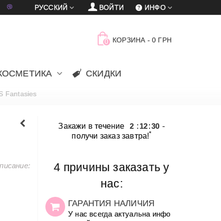
車
賈
РУССКИЙ
ВОЙТИ
ИНФО
КОРЗИНА
-
0 ГРН
0
КОСМЕТИКА
СКИДКИ
S Fantasies
Закажи в течение
2
:
12
:
30
-
*
получи заказ завтра!
писание:
4 причины заказать у
нас:
ГАРАНТИЯ НАЛИЧИЯ
У нас всегда актуальна инфо