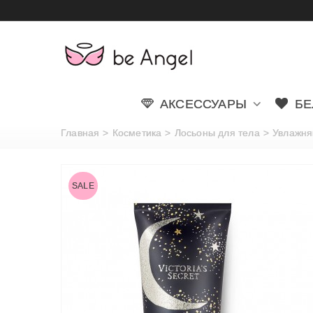
АКСЕССУАРЫ
БЕ
Главная
>
Косметика
>
Лосьоны для тела
>
Увлажня
SALE