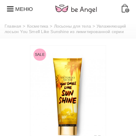
МЕНЮ
0
Главная
>
Косметика
>
Лосьоны для тела
>
Увлажняющий
лосьон You Smell Like Sunshine из лимитированной серии
SALE