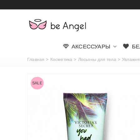
АКСЕССУАРЫ
БЕ
Главная
>
Косметика
>
Лосьоны для тела
>
Увлажня
SALE