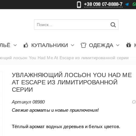
+38 098 07-8888-7
更
ЛЬЁ
КУПАЛЬНИКИ
ОДЕЖДА
ющий лосьон You Had Me At Escape из лимитированной серии
УВЛАЖНЯЮЩИЙ ЛОСЬОН YOU HAD ME
AT ESCAPE ИЗ ЛИМИТИРОВАННОЙ
СЕРИИ
Артикул
08980
О
Свежие ароматы и новые приключения!
Тёплый аромат водных деревьев и белых цветов.