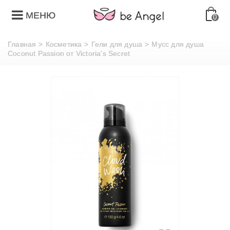
МЕНЮ
0
Главная
>
Косметика
>
Гели для душа
>
Мусс для душа
Coconut Passion от Victoria's Secret