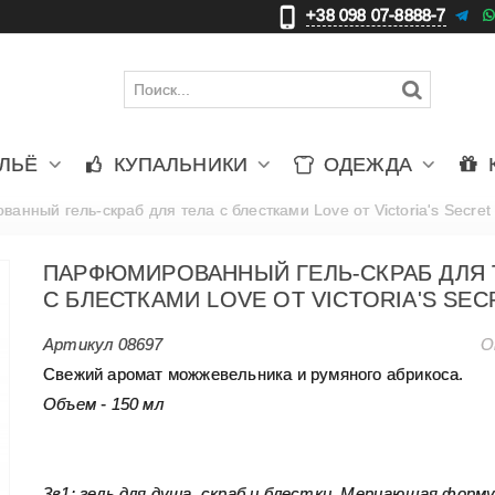
+38 098 07-8888-7
更
ЛЬЁ
КУПАЛЬНИКИ
ОДЕЖДА
нный гель-скраб для тела с блестками Love от Victoria's Secret
ПАРФЮМИРОВАННЫЙ ГЕЛЬ-СКРАБ ДЛЯ 
С БЛЕСТКАМИ LOVE ОТ VICTORIA'S SEC
Артикул
08697
О
Cвежий аромат можжевельника и румяного абрикоса.
Объем - 150 мл
3в1: гель для душа, скраб и блестки. Мерцающая форму