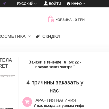
車
賈
РУССКИЙ
ВОЙТИ
ИНФО
КОРЗИНА
-
0 ГРН
0
КОСМЕТИКА
СКИДКИ
ТЕЛА
Закажи в течение
6
:
54
:
22
-
RET
*
получи заказ завтра!
писание:
4 причины заказать у
нас:
ГАРАНТИЯ НАЛИЧИЯ
У нас всегда актуальна инфо
ла геля