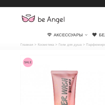
АКСЕССУАРЫ
БЕ
Главная
>
Косметика
>
Гели для душа
>
Парфюмирова
SALE