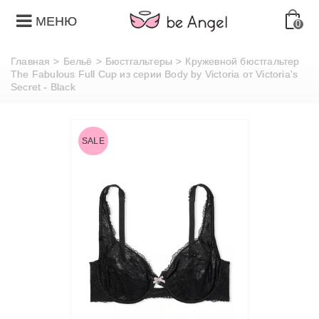
МЕНЮ
0
Главная
>
Бельё
>
Бюстгальтеры
>
Кружевной бюстгальтер
The Fabulous Full Cup из серии Body by Victoria от Victoria's
Secret - Black
SALE