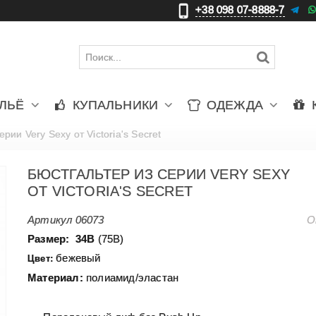
+38 098 07-8888-7
更
ЛЬЁ
КУПАЛЬНИКИ
ОДЕЖДА
рии Very Sexy от Victoria's Secret
БЮСТГАЛЬТЕР ИЗ СЕРИИ VERY SEXY
ОТ VICTORIA'S SECRET
Артикул
06073
О
Размер:
34В
(75В)
бежевый
Цвет:
Материал:
полиамид/эластан