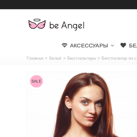
АКСЕССУАРЫ
БЕ
Главная
>
Бельё
>
Бюстгальтеры
>
Бюстгальтер из се
SALE