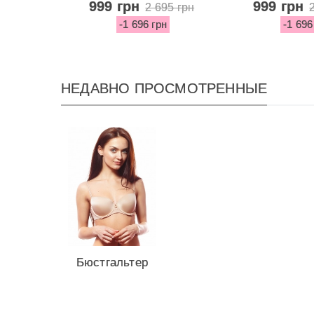
Lined Demi...
Lined D
999 грн
999 грн
2 695 грн
-1 696 грн
-1 696
НЕДАВНО ПРОСМОТРЕННЫЕ
Бюстгальтер
из серии Very
Sexy...