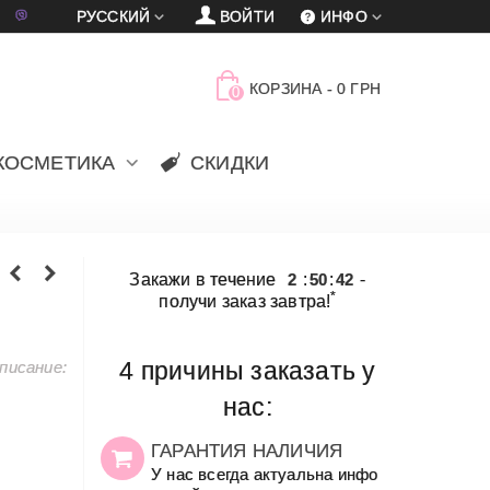
車
賈
РУССКИЙ
ВОЙТИ
ИНФО
КОРЗИНА
-
0 ГРН
0
КОСМЕТИКА
СКИДКИ
Закажи в течение
2
:
50
:
42
-
*
получи заказ завтра!
писание:
4 причины заказать у
нас:
ГАРАНТИЯ НАЛИЧИЯ
У нас всегда актуальна инфо