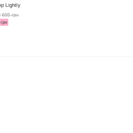
р Lightly
emi...
2 695 грн
 грн