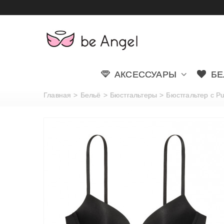
АКСЕССУАРЫ
БЕ
Главная
>
Бельё
>
Бюстгальтеры
>
Бюстгальтер с Pus