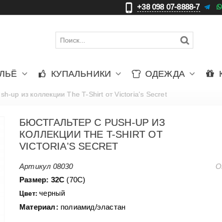
+38 098 07-8888-7
更
ЛЬЁ
КУПАЛЬНИКИ
ОДЕЖДА
h-up из коллекции The T-Shirt от Victoria's Secret
БЮСТГАЛЬТЕР С PUSH-UP ИЗ
КОЛЛЕКЦИИ THE T-SHIRT ОТ
VICTORIA'S SECRET
Артикул
08030
О
Размер: 32С
(70С)
черный
Цвет:
Материал:
полиамид/эластан