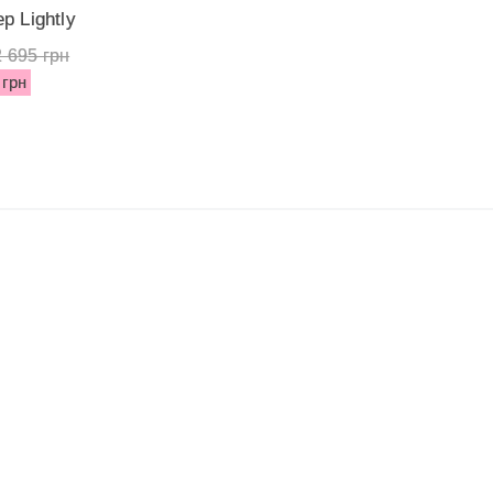
р Lightly
emi...
2 695 грн
 грн