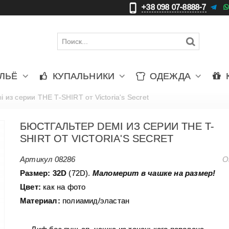
+38 098 07-8888-7
更
ЛЬЁ
КУПАЛЬНИКИ
ОДЕЖДА
 из серии THE T-SHIRT от Victoria's Secret
БЮСТГАЛЬТЕР DEMI ИЗ СЕРИИ THE T-
SHIRT ОТ VICTORIA'S SECRET
Артикул
08286
О
Размер:
32D
(72D).
Маломерит в чашке на размер!
Цвет:
как на фото
Материал:
полиамид/эластан