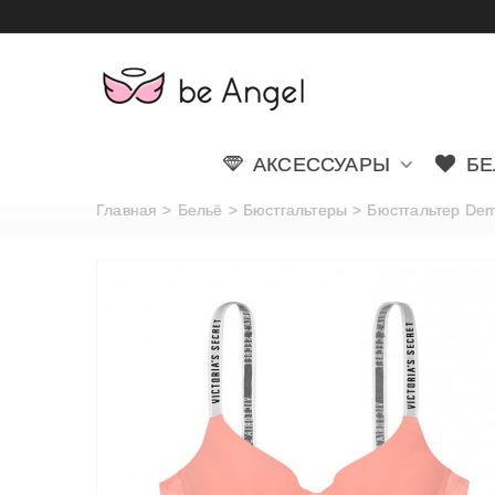
АКСЕССУАРЫ
БЕ
Главная
>
Бельё
>
Бюстгальтеры
>
Бюстгальтер Demi