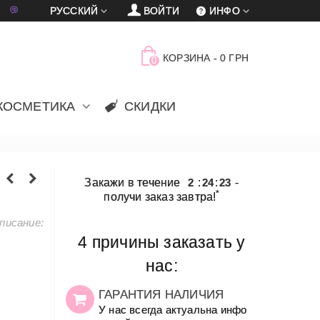
車
賈
РУССКИЙ
ВОЙТИ
ИНФО
КОРЗИНА
-
0 ГРН
0
КОСМЕТИКА
СКИДКИ
Закажи в течение
2
:
24
:
23
-
*
получи заказ завтра!
писание:
4 причины заказать у
нас:
ГАРАНТИЯ НАЛИЧИЯ
У нас всегда актуальна инфо