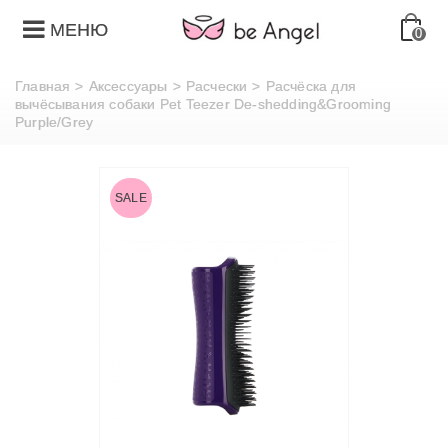
МЕНЮ
0
Главная
>
Аксессуары
>
Расчески
>
Расчёска для
вычёсывания собаки Pet Teezer De-shedding&Grooming
Purple/Grey
SALE