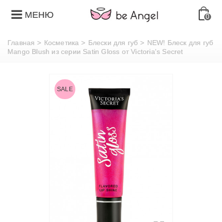
МЕНЮ
0
Главная
>
Косметика
>
Блески для губ
>
NEW! Блеск для губ
Mango Blush из серии Satin Gloss от Victoria's Secret
SALE