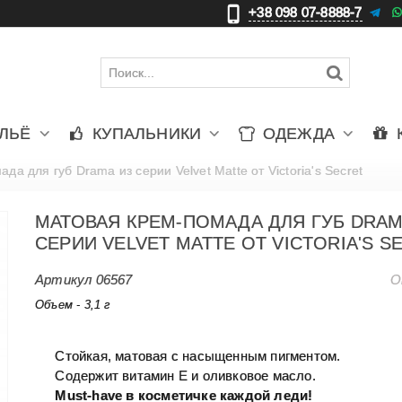
+38 098 07-8888-7
更
ЛЬЁ
КУПАЛЬНИКИ
ОДЕЖДА
да для губ Drama из серии Velvet Matte от Victoria's Secret
МАТОВАЯ КРЕМ-ПОМАДА ДЛЯ ГУБ DRAM
СЕРИИ VELVET MATTE ОТ VICTORIA'S S
Артикул
06567
О
Объем - 3,1 г
Стойкая, матовая с насыщенным пигментом.
Содержит витамин Е и оливковое масло.
Must-have в косметичке каждой леди!