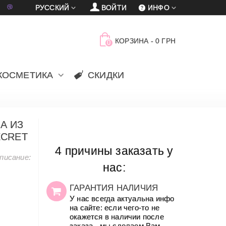
車
賈
РУССКИЙ
ВОЙТИ
ИНФО
КОРЗИНА
-
0 ГРН
0
КОСМЕТИКА
СКИДКИ
A ИЗ
ECRET
4 причины заказать у
писание:
нас:
ГАРАНТИЯ НАЛИЧИЯ
У нас всегда актуальна инфо
на сайте: если чего-то не
окажется в наличии после
заказа - мы сделаем Вам