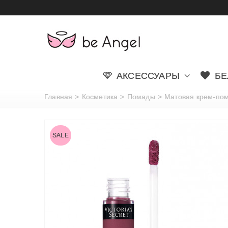
АКСЕССУАРЫ
БЕ
Главная
>
Косметика
>
Помады
>
Матовая крем-пома
SALE