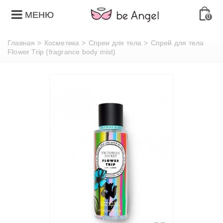
МЕНЮ
0
Главная
>
Косметика
>
Спреи для тела
>
Спрей для тела
Flower Trip (fragrance body mist)