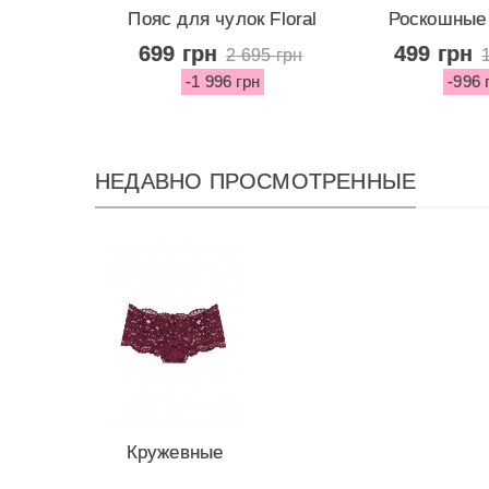
Пояс для чулок Floral
Роскошные 
Lace от...
стринги F
699 грн
499 грн
2 695 грн
-1 996 грн
-996 
НЕДАВНО ПРОСМОТРЕННЫЕ
Кружевные
трусики-