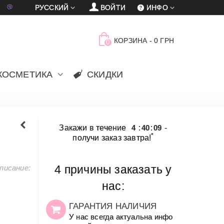
車
賈
РУССКИЙ
ВОЙТИ
ИНФО
КОРЗИНА
-
0 ГРН
0
КОСМЕТИКА
СКИДКИ
Закажи в течение
4
:
40
:
09
-
*
получи заказ завтра!
писание:
4 причины заказать у
нас:
ГАРАНТИЯ НАЛИЧИЯ
У нас всегда актуальна инфо