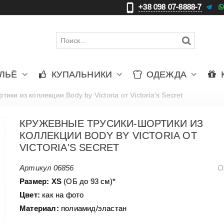
+38 098 07-8888-7
更
ЛЬЁ
КУПАЛЬНИКИ
ОДЕЖДА
ики из коллекции Body by Victoria от Victoria's Secret
КРУЖЕВНЫЕ ТРУСИКИ-ШОРТИКИ ИЗ
КОЛЛЕКЦИИ BODY BY VICTORIA ОТ
VICTORIA'S SECRET
Артикул
06856
О
Размер: XS
(ОБ до 93 см)*
Цвет:
как на фото
Материал:
полиамид/эластан