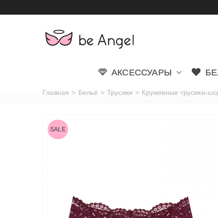
АКСЕССУАРЫ
БЕ
Главная
>
Бельё
>
Трусики
>
Кружевные трусики-шорт
SALE