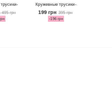
трусики-
Кружевные трусики-
ringe...
стринги из...
199 грн
1 495 грн
395 грн
грн
-196 грн