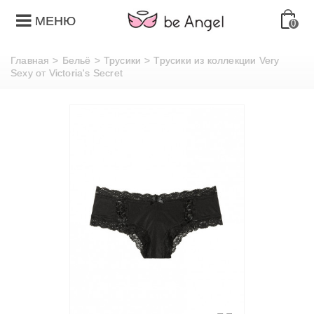
МЕНЮ
0
Главная
>
Бельё
>
Трусики
>
Трусики из коллекции Very
Sexy от Victoria's Secret