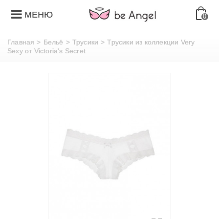
МЕНЮ
0
Главная
>
Бельё
>
Трусики
>
Трусики из коллекции Very
Sexy от Victoria's Secret