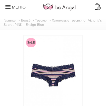
МЕНЮ
0
Главная
>
Бельё
>
Трусики
>
Хлопковые трусики от Victoria's
Secret PINK - Ensign-Blue
SALE