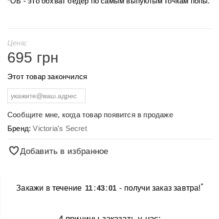
*ОБ - это обхват бедер по самым выпуклым точкам попы.
Цена:
695 грн
Этот товар закончился
Сообщите мне, когда товар появится в продаже
Бренд:
Victoria's Secret
Добавить в избранное
*
Закажи в течение
11
:
43
:
01
- получи заказ завтра!
4 причины заказать у нас: