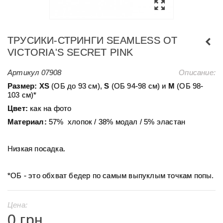
ТРУСИКИ-СТРИНГИ SEAMLESS ОТ
VICTORIA'S SECRET PINK
Артикул
07908
Описание:
Размер:
ХS
(ОБ до 93 см),
S
(ОБ 94-98 см) и
М
(ОБ 98-
103 см)*
Цвет:
как на фото
Материал:
57% хлопок / 38% модал / 5% эластан
Низкая посадка.
*ОБ - это обхват бедер по самым выпуклым точкам попы.
Цена:
0 грн