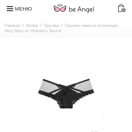
МЕНЮ
0
Главная
>
Бельё
>
Трусики
>
Трусики-чики из коллекции
Very Sexy от Victoria's Secret