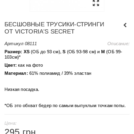
БЕСШОВНЫЕ ТРУСИКИ-СТРИНГИ
ОТ VICTORIA'S SECRET
Артикул
08111
Описание:
Размер:
ХS
(ОБ до 93 см),
S
(ОБ 93-98 см) и
М
(ОБ 99-
103см)*
Цвет:
как на фото
Материал:
61% полиамид / 39% эластан
Низкая посадка.
*ОБ это обхват бедер по самым выпуклым точкам попы.
Цена:
295 грн