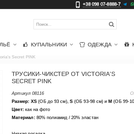
+38 098 07-8888-7
更
ЛЬЁ
КУПАЛЬНИКИ
ОДЕЖДА
oria's Secret PINK
ТРУСИКИ-ЧИКСТЕР ОТ VICTORIA'S
SECRET PINK
Артикул
08116
О
Размер:
ХS
(ОБ до 93 см),
S
(ОБ 93-98 см) и
М
(ОБ 99-10
Цвет:
как на фото
Материал:
80% полиамид / 20% эластан
Низкая посадка.