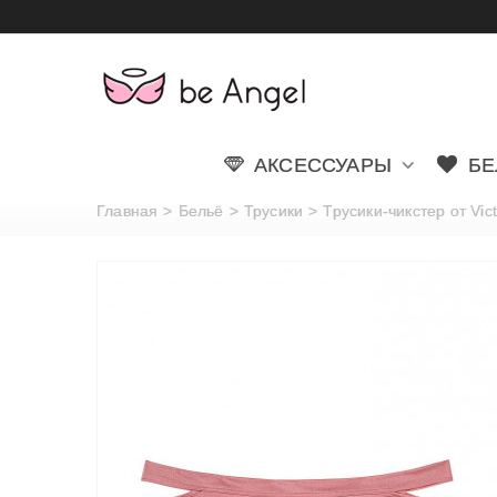
АКСЕССУАРЫ
БЕ
Главная
>
Бельё
>
Трусики
>
Трусики-чикстер от Vict