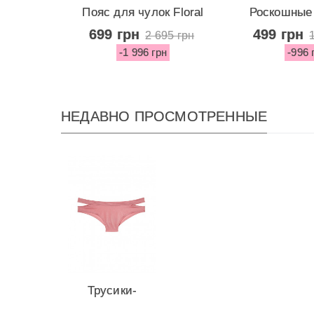
Пояс для чулок Floral
Роскошные 
Lace от...
стринги F
699 грн
499 грн
2 695 грн
-1 996 грн
-996 
НЕДАВНО ПРОСМОТРЕННЫЕ
Трусики-
чикстер от...