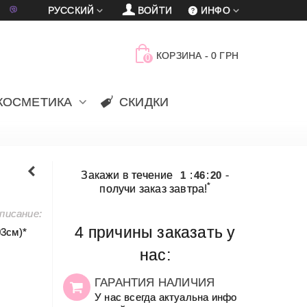
車
賈
РУССКИЙ
ВОЙТИ
ИНФО
КОРЗИНА
-
0 ГРН
0
КОСМЕТИКА
СКИДКИ
Закажи в течение
1
:
46
:
20
-
*
получи заказ завтра!
писание:
4 причины заказать у
3см)*
нас:
ГАРАНТИЯ НАЛИЧИЯ
У нас всегда актуальна инфо