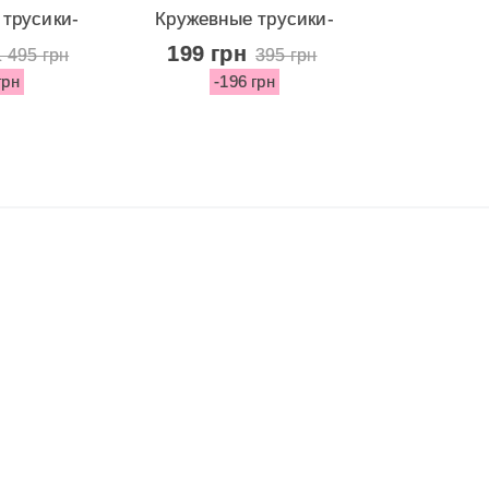
трусики-
Кружевные трусики-
ringe...
стринги из...
199 грн
1 495 грн
395 грн
грн
-196 грн