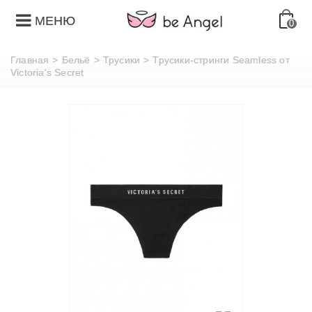
МЕНЮ
0
Главная
>
Бельё
>
Трусики
>
Трусики-стринги Seamless от
Victoria's Secret