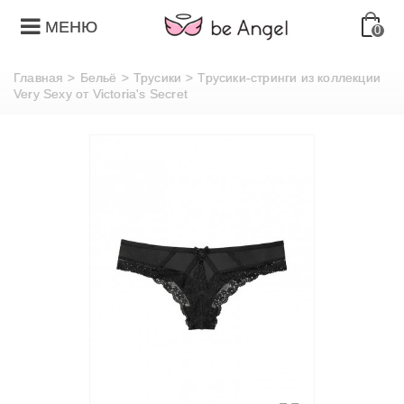
МЕНЮ
0
Главная
>
Бельё
>
Трусики
>
Трусики-стринги из коллекции
Very Sexy от Victoria's Secret