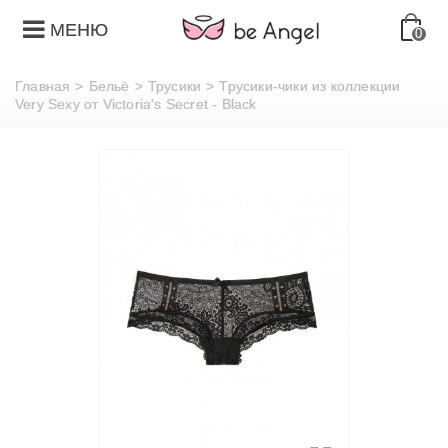
МЕНЮ
0
Главная
>
Бельё
>
Трусики
>
Трусики-чики из коллекции
Very Sexy от Victoria's Secret - Black