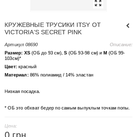
КРУЖЕВНЫЕ ТРУСИКИ ITSY ОТ
VICTORIA'S SECRET PINK
Артикул
08690
Описание:
Размер:
ХS
(ОБ до 93 см),
S
(ОБ 93-98 см) и
М
(ОБ 99-
103см)*
Цвет:
красный
Материал:
86% полиамид / 14% эластан
Низкая посадка.
* ОБ это обхват бедер по самым выпуклым точкам попы.
Цена:
0 грн