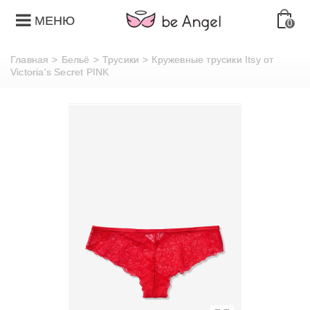
МЕНЮ
0
Главная
>
Бельё
>
Трусики
>
Кружевные трусики Itsy от
Victoria's Secret PINK