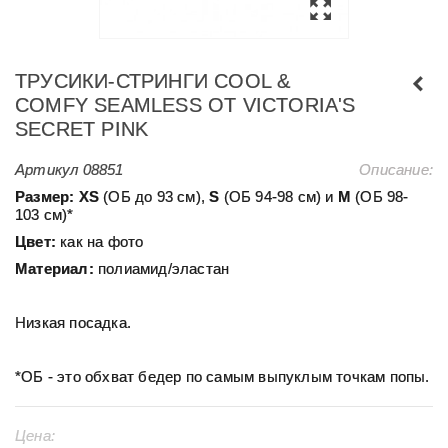
ТРУСИКИ-СТРИНГИ COOL &
COMFY SEAMLESS ОТ VICTORIA'S
SECRET PINK
Артикул
08851
Описание:
Размер:
ХS
(ОБ до 93 см),
S
(ОБ 94-98 см) и
М
(ОБ 98-
103 см)*
Цвет:
как на фото
Материал:
полиамид/эластан
Низкая посадка.
*ОБ - это обхват бедер по самым выпуклым точкам попы.
Цена: