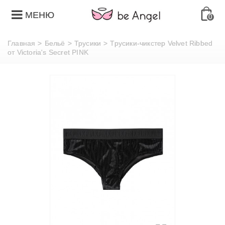
МЕНЮ
0
Главная
>
Бельё
>
Трусики
>
Трусики-чикстер Velvet Ribbed
от Victoria's Secret PINK