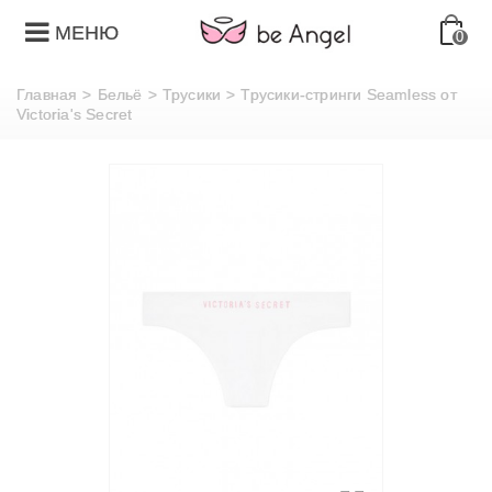
МЕНЮ
0
Главная
>
Бельё
>
Трусики
>
Трусики-стринги Seamless от
Victoria's Secret