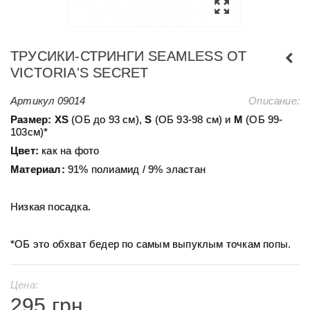
ТРУСИКИ-СТРИНГИ SEAMLESS ОТ
VICTORIA'S SECRET
Артикул
09014
Описание:
Размер:
ХS
(ОБ до 93 см),
S
(ОБ 93-98 см) и
М
(ОБ 99-
103см)*
Цвет:
как на фото
Материал:
91% полиамид / 9% эластан
Низкая посадка.
*ОБ это обхват бедер по самым выпуклым точкам попы.
Цена:
295 грн