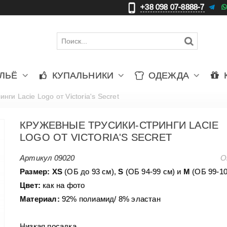
+38 098 07-8888-7
更
ЛЬЁ
КУПАЛЬНИКИ
ОДЕЖДА
нги Lacie Logo от Victoria's Secret
КРУЖЕВНЫЕ ТРУСИКИ-СТРИНГИ LACIE
LOGO ОТ VICTORIA'S SECRET
Артикул
09020
О
Размер: XS
(ОБ до 93 см),
S
(ОБ 94-99 см) и
М
(ОБ 99-10
Цвет:
как на фото
Материал:
92% полиамид/ 8% эластан
Низкая посадка.