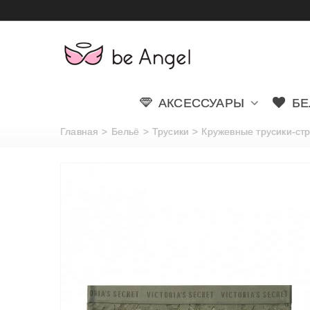
АКСЕССУАРЫ
БЕ
Главная
>
Бельё
>
Трусики
>
Кружевные трусики-стри