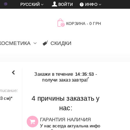
車
賈
РУССКИЙ
ВОЙТИ
ИНФО
КОРЗИНА
-
0 ГРН
0
КОСМЕТИКА
СКИДКИ
Закажи в течение
14
:
35
:
53
-
*
получи заказ завтра!
писание:
4 причины заказать у
3 см)*
нас:
ГАРАНТИЯ НАЛИЧИЯ
У нас всегда актуальна инфо