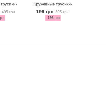
трусики-
Кружевные трусики-
ringe...
стринги из...
199 грн
1 495 грн
395 грн
грн
-196 грн