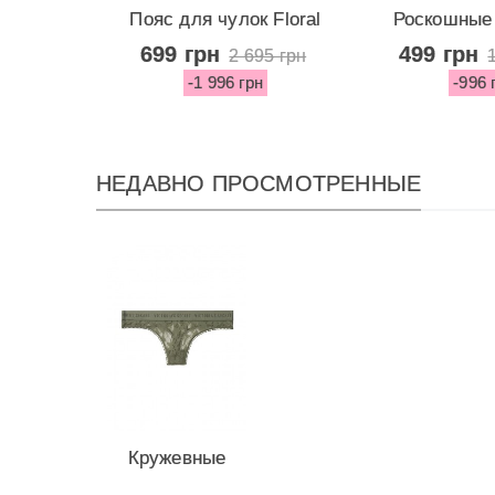
Пояс для чулок Floral
Роскошные 
Lace от...
стринги F
699 грн
499 грн
2 695 грн
-1 996 грн
-996 
НЕДАВНО ПРОСМОТРЕННЫЕ
Кружевные
трусики-