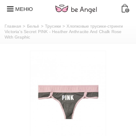
МЕНЮ
0
Главная
>
Бельё
>
Трусики
>
Хлопковые трусики-стринги
Victoria's Secret PINK - Heather Anthracite And Chalk Rose
With Graphic