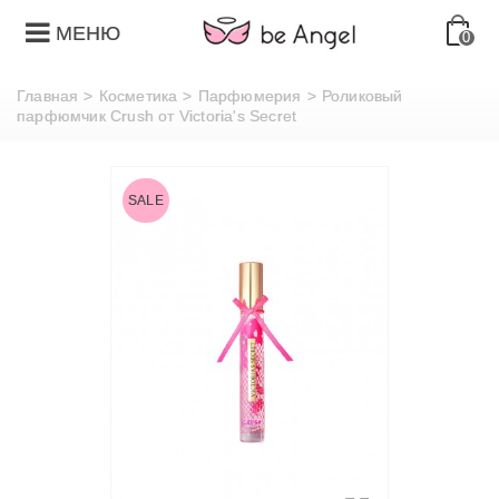
МЕНЮ
0
Главная
>
Косметика
>
Парфюмерия
>
Роликовый
парфюмчик Crush от Victoria's Secret
SALE