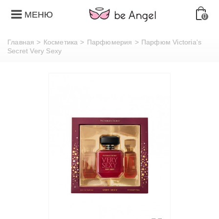
МЕНЮ
0
Главная
>
Косметика
>
Парфюмерия
>
Парфюм Victoria's
Secret Very Sexy