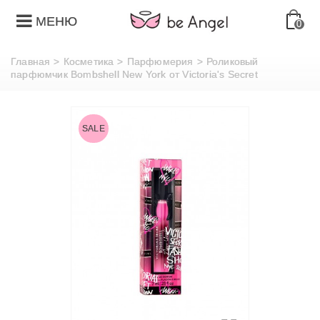
МЕНЮ
0
Главная
>
Косметика
>
Парфюмерия
>
Роликовый
парфюмчик Bombshell New York от Victoria's Secret
SALE