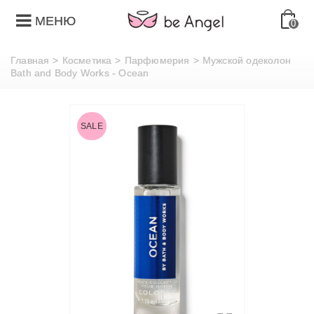
МЕНЮ
0
Главная
>
Косметика
>
Парфюмерия
>
Мужской одеколон
Bath and Body Works - Ocean
SALE