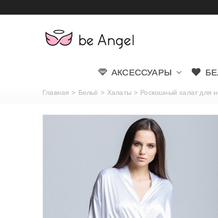
АКСЕССУАРЫ
БЕ
Главная
>
Бельё
>
Халаты
>
Роскошный халат для нев