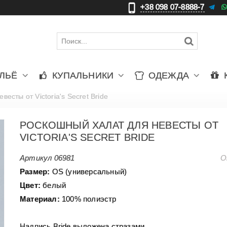
+38 098 07-8888-7
更
ЛЬЁ
КУПАЛЬНИКИ
ОДЕЖДА
есты от Victoria's Secret Bride
РОСКОШНЫЙ ХАЛАТ ДЛЯ НЕВЕСТЫ ОТ
VICTORIA'S SECRET BRIDE
Артикул
06981
О
Размер:
OS (универсальный)
Цвет:
белый
Материал:
100% полиэстр
Надпись Bride выложена стразами.