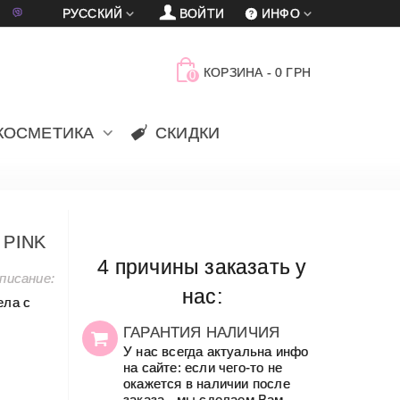
車
賈
РУССКИЙ
ВОЙТИ
ИНФО
КОРЗИНА
-
0 ГРН
0
КОСМЕТИКА
СКИДКИ
 PINK
4 причины заказать у
писание:
нас:
ела с
ГАРАНТИЯ НАЛИЧИЯ
У нас всегда актуальна инфо
на сайте: если чего-то не
окажется в наличии после
заказа - мы сделаем Вам