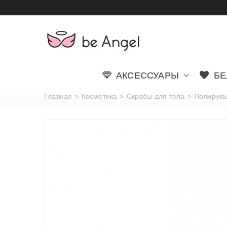
АКСЕССУАРЫ
БЕ
Главная
>
Косметика
>
Скрабы для тела
>
Полирующ