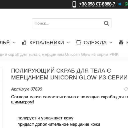
+38 098 07-8888-7
更
ЛЬЁ
КУПАЛЬНИКИ
ОДЕЖДА
ий скраб для тела с мерцанием Unicorn Glow из серии PINK
ПОЛИРУЮЩИЙ СКРАБ ДЛЯ ТЕЛА С
МЕРЦАНИЕМ UNICORN GLOW ИЗ СЕРИИ
Артикул
07690
О
Сотвори магию самостоятельно с помощью скраба для т
шиммером!
полирует и увлажняет кожу
придаст дополнительное мерцание кожи