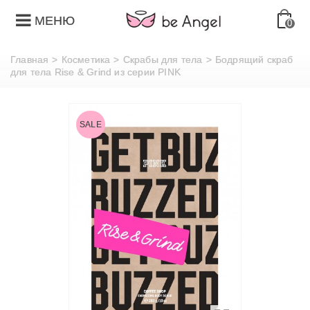
МЕНЮ
0
Главная
>
Косметика
>
Скрабы для тела
>
Бодрящий скраб
для тела Rise & Grind из серии PINK
SALE