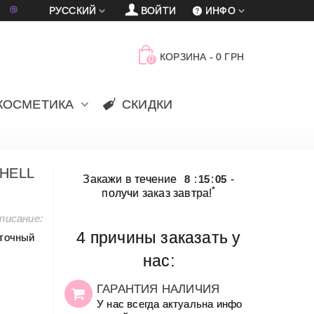
車
賈
РУССКИЙ
ВОЙТИ
ИНФО
КОРЗИНА
-
0 ГРН
0
КОСМЕТИКА
СКИДКИ
HELL
Закажи в течение
8
:
15
:
05
-
*
получи заказ завтра!
писание:
4 причины заказать у
точный
нас:
ГАРАНТИЯ НАЛИЧИЯ
У нас всегда актуальна инфо