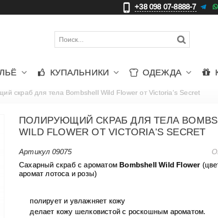
+38 098 07-8888-7
更
ЛЬЁ
КУПАЛЬНИКИ
ОДЕЖДА
й скраб для тела Bombshell Wild Flower от Victoria's Secret
ПОЛИРУЮЩИЙ СКРАБ ДЛЯ ТЕЛА BOMBS
WILD FLOWER ОТ VICTORIA'S SECRET
Артикул
09075
О
Сахарный скраб с ароматом
Bombshell Wild Flower
(цве
аромат лотоса и розы)
полирует и увлажняет кожу
делает кожу шелковистой с роскошным ароматом.