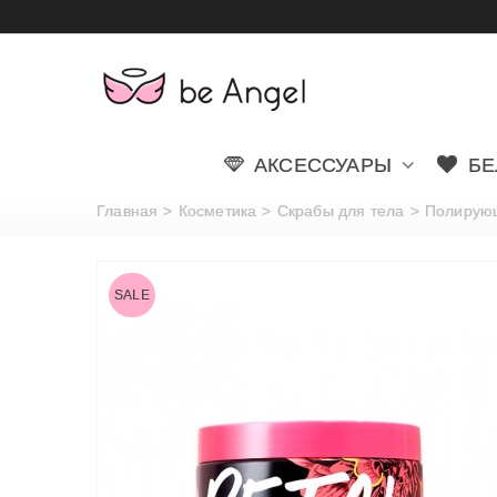
АКСЕССУАРЫ
БЕ
Главная
>
Косметика
>
Скрабы для тела
>
Полирующи
SALE