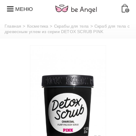
МЕНЮ
0
Главная
>
Косметика
>
Скрабы для тела
>
Скраб для тела с
древесным углем из серии DETOX SCRUB PINK