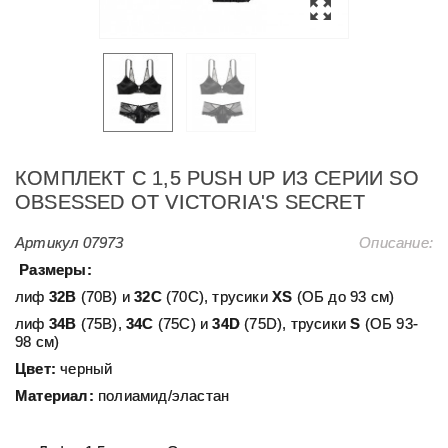
КОМПЛЕКТ С 1,5 PUSH UP ИЗ СЕРИИ SO
OBSESSED ОТ VICTORIA'S SECRET
Артикул
07973
Описание:
Размеры:
лиф
32B
(70B) и
32С
(70С), трусики
XS
(ОБ до 93 см)
лиф
34В
(75В),
34С
(75С) и
34D
(75D), трусики
S
(ОБ 93-
98 см)
Цвет:
черный
Материал:
полиамид/эластан